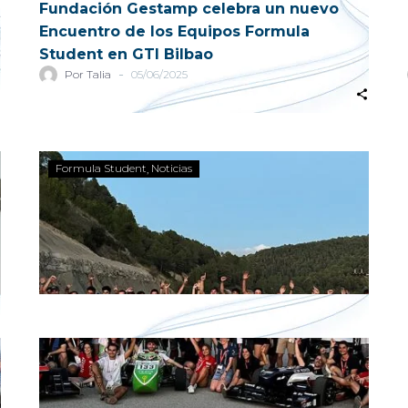
Fundación Gestamp celebra un nuevo
expertos del sector automoción.
Encuentro de los Equipos Formula
Student en GTI Bilbao
-
Por Talia
05/06/2025
a
Formula Student
Noticias