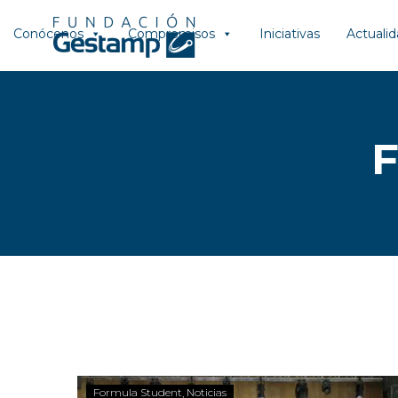
Conócenos
Compromisos
Iniciativas
Actuali
Formula Student
Noticias