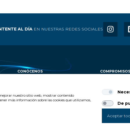
TENTE AL DÍA
EN NUESTRAS REDES SOCIALES
CONÓCENOS
COMPROMISO
SOBRE NOSOTROS
ÁREAS DE ACTU
HISTORIA DE UN LEGADO
Neces
INICIATIVAS
ÓRGANOS DE GOBIERNO
a mejorar nuestro sitio web, mostrar contenido
NUESTRO IMPACTO POSITIVO
btener más información sobre las cookies que utilizamos,
De pu
TRANSPARENCIA
Aceptar to
VISO LEGAL
|
POLÍTICA DE PROTECCIÓN DE DATOS
|
POLÍTICA DE COOKI