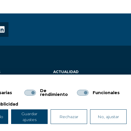
S
ACTUALIDAD
ACIÓN
CONTACTO
De
arias
Funcionales
GESTAMP
rendimiento
blicidad
Guardar
do
Rechazar
No, ajustar
ajustes
ES